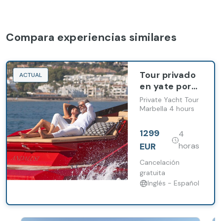
Compara experiencias similares
Tour privado
ACTUAL
en yate por
Marbella de 4
Private Yacht Tour
horas
Marbella 4 hours
1299
4
EUR
horas
Cancelación
gratuita
Inglés - Español