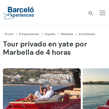
Skip
to
content
Barceló Experiences
B.com
B Experiences
España
Marbella
Actividades
Tour privado en yate por
Marbella de 4 horas