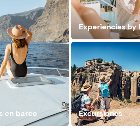
Experiencias by 
s en barco
Excursiones