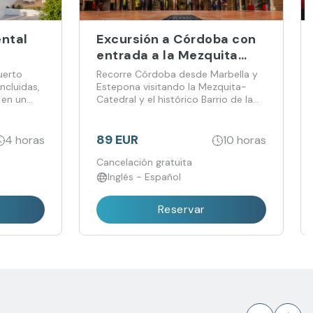
ental
Excursión a Córdoba con
entrada a la Mezquita
desde Marbella y
uerto
Recorre Córdoba desde Marbella y
Estepona
ncluidas,
Estepona visitando la Mezquita-
 en un
Catedral y el histórico Barrio de la
Judería.
s
89 EUR
4 horas
10 horas
Cancelación gratuita
Inglés - Español
Reservar