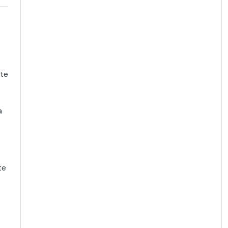
rte
a
te