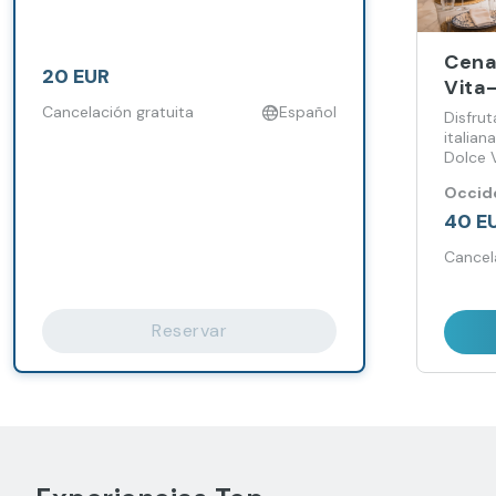
Cena 
20 EUR
Vita
Tosc
Cancelación gratuita
Español
Disfru
italia
Dolce V
corazó
Occide
Occide
40 E
Cancel
Reservar