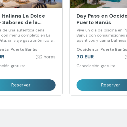
Italiana La Dolce
Day Pass en Occid
– Sabores de la
Puerto Banús
ana en Puerto Banús
ta de una auténtica cena
Vive un día de piscina en P
na con menú completo en La
Banús con consumiciones i
ita, un viaje gastronómico al
aperitivos y cama balinesa
n de la Toscana en
entorno exclusivo.
ntal Puerto Banús
Occidental Puerto Banú
ntal Puerto Banús.
UR
70 EUR
2 horas
ación gratuita
Cancelación gratuita
Reservar
Reservar