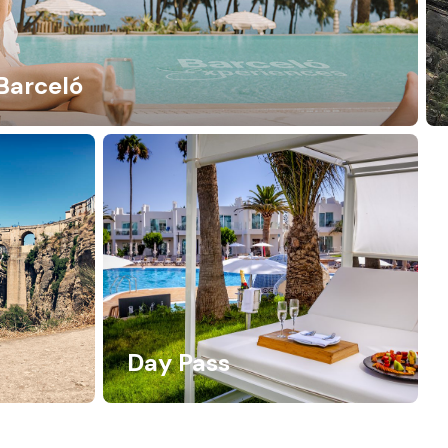
Barceló
Day Pass