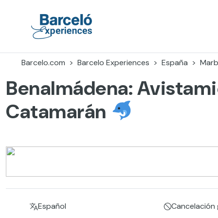
Skip
to
content
Barceló Experiences
Barcelo.com
Barcelo Experiences
España
Marb
Benalmádena: Avistamie
Catamarán
Español
Cancelación g