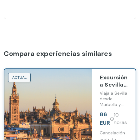
Compara experiencias similares
Excursión
ACTUAL
a Sevilla
con
Viaja a Sevilla
entrada a
desde
Marbella y
la
Estepona
Catedral
86
10
con acceso a
desde
la Catedral, la
EUR
horas
Marbella
Giralda y el
Barrio de
Cancelación
y
Santa Cruz.
gratuita