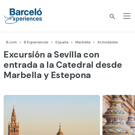
Skip
to
content
Barceló Experiences
B.com
B Experiences
España
Marbella
Actividades
Excursión a Sevilla con
entrada a la Catedral desde
Marbella y Estepona