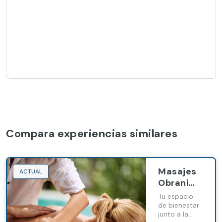
Compara experiencias similares
Masajes
ACTUAL
Obrani
Beauty
Tu espacio
Space
de bienestar
junto a la