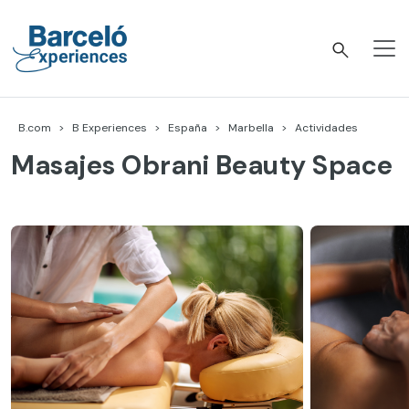
Skip
to
content
Barceló Experiences
B.com
B Experiences
España
Marbella
Actividades
Masajes Obrani Beauty Space