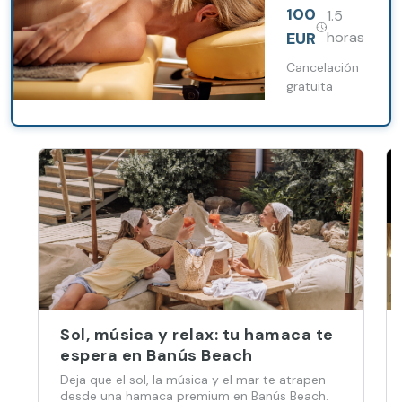
piscina, con
100
1.5
una selección
de masajes
EUR
horas
adaptados a
cada
Cancelación
necesidad.
gratuita
Sol, música y relax: tu hamaca te
espera en Banús Beach
Deja que el sol, la música y el mar te atrapen
desde una hamaca premium en Banús Beach.