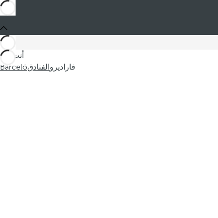
أنت في
فاراديرو
الفنادق
Barceló