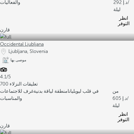
/
292
والفعاليات
ليلة
انظر
التوفر
قارن
Occidental Ljubljana
Ljubljana, Slovenia
موصى بها
4.1/5
700 تعليقات النزلاء
من
في قلب ليوبليانا
منطقة لياقة بدنية
غرف للاجتماعات
/
605
والمناسبات
ليلة
انظر
التوفر
قارن