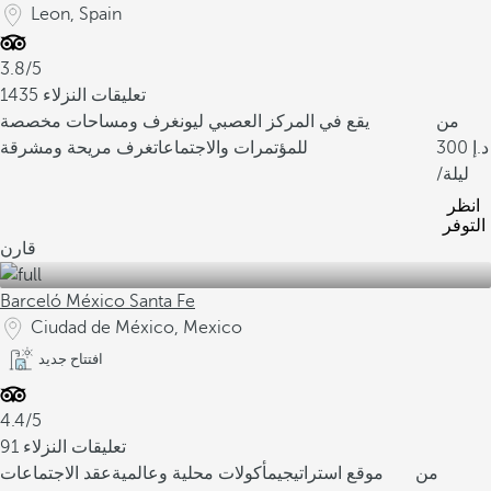
Leon, Spain
3.8/5
1435 تعليقات النزلاء
من
يقع في المركز العصبي ليون
غرف ومساحات مخصصة
300
للمؤتمرات والاجتماعات
غرف مريحة ومشرقة
/ليلة
انظر
التوفر
قارن
Barceló México Santa Fe
Ciudad de México, Mexico
افتتاح جديد
4.4/5
91 تعليقات النزلاء
من
موقع استراتيجي
مأكولات محلية وعالمية
عقد الاجتماعات