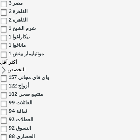
مصر
3
القاهرة
2
القاهرة
2
شرم الشيخ
1
نيكاراغوا
1
ماناغوا
1
مونتيليمار بيتش
1
أكثر
أقل
التخصص
واى فاى مجانى
157
أزواج
122
منتجع صحي
102
العائلات
99
ثقافة
94
العطلات
93
التسوق
92
الحضاري
88