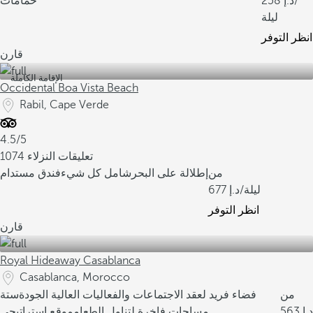
/
258
حمامات
ليلة
انظر التوفر
قارن
الإقامة الكاملة
Occidental Boa Vista Beach
Rabil, Cape Verde
4.5/5
1074 تعليقات النزلاء
من
إطلالة على البحر
شامل كل شيء
فندق مستدام
/ليلة
677
انظر التوفر
قارن
Royal Hideaway Casablanca
Casablanca, Morocco
من
فضاء فريد لعقد الاجتماعات والفعاليات العالية الجودة
ستة
563
مساحات فاخرة لتناول الطعام
موقع استراتيجي