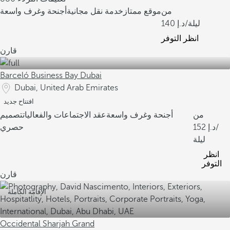
من
موقع ممتاز
خدمة نقل مجانية
أجنحة وغرف واسعة
/ليلة
140
انظر التوفر
قارن
Barceló Business Bay Dubai
Dubai, United Arab Emirates
افتتاح جديد
من
أجنحة وغرف واسعة
عقد الاجتماعات والفعاليات
تصميم
/
152
حصري
ليلة
انظر
التوفر
قارن
الإقامة الكاملة
Occidental Sharjah Grand