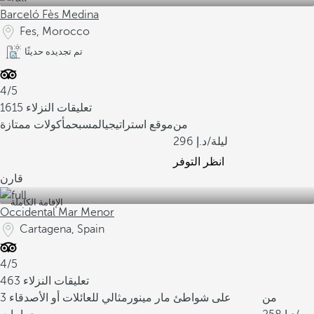
Barceló Fès Medina
Fes, Morocco
تم تجديده حديثًا
4/5
1615 تعليقات النزلاء
من
موقع استراتيجي
المسبح
مأكولات ممتازة
/ليلة
296
انظر التوفر
قارن
الإقامة الكاملة
Occidental Mar Menor
Cartagena, Spain
4/5
463 تعليقات النزلاء
من
على شواطئ مار مينور
مثالي للعائلات أو الأصدقاء
3