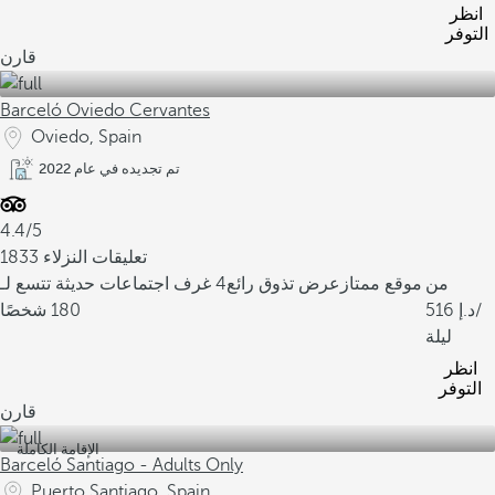
انظر
التوفر
قارن
Barceló Oviedo Cervantes
Oviedo, Spain
تم تجديده في عام 2022
4.4/5
1833 تعليقات النزلاء
من
موقع ممتاز
عرض تذوق رائع
4 غرف اجتماعات حديثة تتسع لـ
/
516
180 شخصًا
ليلة
انظر
التوفر
قارن
الإقامة الكاملة
Barceló Santiago - Adults Only
Puerto Santiago, Spain