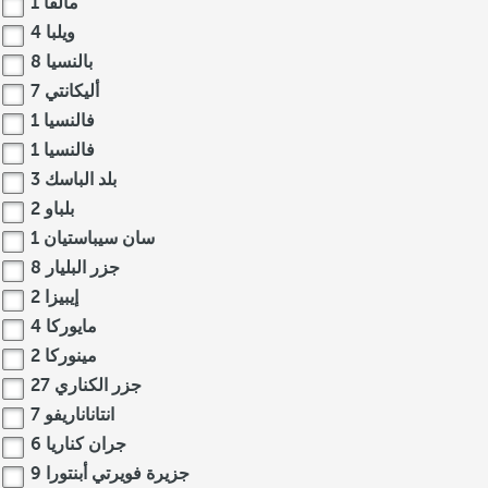
مالقا
1
ويلبا
4
بالنسيا
8
أليكانتي
7
فالنسيا
1
فالنسيا
1
بلد الباسك
3
بلباو
2
سان سيباستيان
1
جزر البليار
8
إيبيزا
2
مايوركا
4
مينوركا
2
جزر الكناري
27
انتاناناريفو
7
جران كناريا
6
جزيرة فويرتي أبنتورا
9