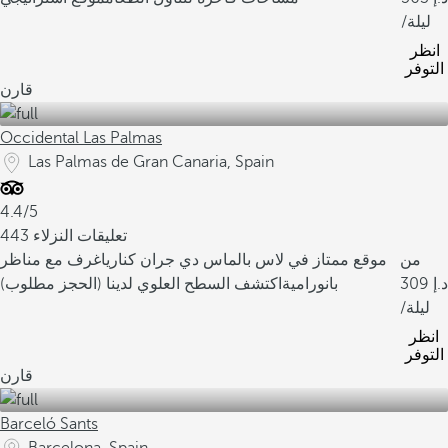
/ليلة
انظر
التوفر
قارن
Occidental Las Palmas
Las Palmas de Gran Canaria, Spain
4.4/5
443 تعليقات النزلاء
من
موقع ممتاز في لاس بالماس دي جران كناريا
غرف مع مناظر
309
بانورامية
اكتشف السطح العلوي لدينا (الحجز مطلوب)
/ليلة
انظر
التوفر
قارن
Barceló Sants