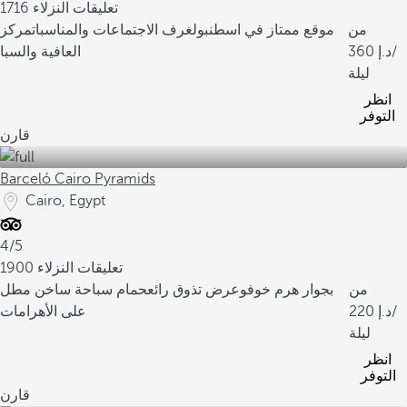
1716 تعليقات النزلاء
من
موقع ممتاز في اسطنبول
غرف الاجتماعات والمناسبات
مركز
/
360
العافية والسبا
ليلة
انظر
التوفر
قارن
Barceló Cairo Pyramids
Cairo, Egypt
4/5
1900 تعليقات النزلاء
من
بجوار هرم خوفو
عرض تذوق رائع
حمام سباحة ساخن مطل
/
220
على الأهرامات
ليلة
انظر
التوفر
قارن