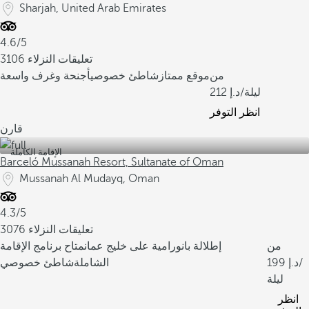
Sharjah, United Arab Emirates
4.6/5
3106 تعليقات النزلاء
من
موقع ممتاز
شاطئ خصوصي
أجنحة وغرف واسعة
/ليلة
212
انظر التوفر
قارن
الإقامة الكاملة
Barceló Mussanah Resort, Sultanate of Oman
Mussanah Al Mudayq, Oman
4.3/5
3076 تعليقات النزلاء
من
إطلالة بانورامية على خليج عمان
متاح برنامج الإقامة
/
199
الشاملة
شاطئ خصوصي
ليلة
انظر