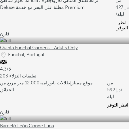
من
بجوار شاطئ Jandía الرائع
الفندق المثالي للأزواج
غرف
427
Deluxe مطلة على البحر مع خدمة Premium
/ليلة
انظر
التوفر
قارن
Quinta Funchal Gardens - Adults Only
Funchal, Portugal
4.3/5
203 تعليقات النزلاء
من
موقع ممتاز
إطلالات بانورامية
12.000 متر مربع من
/
592
الحدائق
ليلة
انظر التوفر
قارن
Barceló León Conde Luna