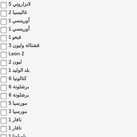
لانزاروتي
5
غاليسيا
2
أورينسي
1
أورينسي
1
فيغو
1
قشتالة وليون
3
León
2
ليون
2
بلد الوليد
1
كتالونيا
6
برشلونة
6
برشلونة
6
مورسيا
5
مورسيا
3
نافار
1
نافار
1
بامبلونا
1