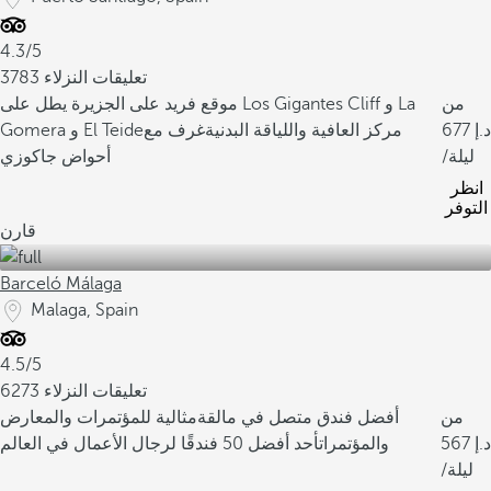
4.3/5
3783 تعليقات النزلاء
من
موقع فريد على الجزيرة يطل على Los Gigantes Cliff و La
677
مركز العافية واللياقة البدنية
غرف مع
Gomera و El Teide
/ليلة
أحواض جاكوزي
انظر
التوفر
قارن
Barceló Málaga
Malaga, Spain
4.5/5
6273 تعليقات النزلاء
من
أفضل فندق متصل في مالقة
مثالية للمؤتمرات والمعارض
567
والمؤتمرات
أحد أفضل 50 فندقًا لرجال الأعمال في العالم
/ليلة