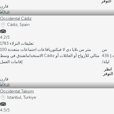
التوفر
قارن
Occidental Cádiz
Cádiz, Spain
4.2/5
1783 تعليقات النزلاء
من
100 متر من بلايا دي لا فيكتوريا
قاعات اجتماعات متعددة
436
الاستخدامات
فندق في وسط Cádiz مثالي للأزواج أو العائلات أو
/ليلة
إقامات العمل
انظر
التوفر
قارن
Occidental Taksim
Istanbul, Turkiye
4.5/5