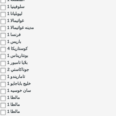
سلوفينيا
1
ليوبليانا
1
غواتيمالا
1
مدينه غواتيمالا
1
فرنسا
1
باريس
1
كوستاريكا
4
بونتاريناس
1
بلايا تامبور
1
جوناكاستي
2
تاماريندو
1
خليج باباجايو
1
سان خوسيه
1
مالطا
1
مالطا
1
مالطا
1