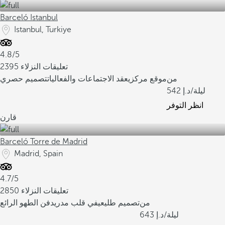
Barceló Istanbul
Istanbul, Turkiye
4.8/5
2395 تعليقات النزلاء
من
موقع مركزي
عقد الاجتماعات والفعاليات
تصميم حصري
/ليلة
542
انظر التوفر
قارن
Barceló Torre de Madrid
Madrid, Spain
4.7/5
2850 تعليقات النزلاء
من
تصميم طليعي
في قلب مدريد
فن الطهو الرائع
/ليلة
643