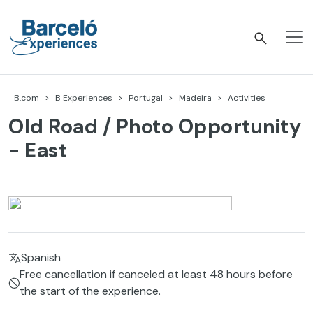
Skip
to
content
Barceló Experiences
B.com
B Experiences
Portugal
Madeira
Activities
Old Road / Photo Opportunity
- East
Spanish
Free cancellation if canceled at least 48 hours before
the start of the experience.