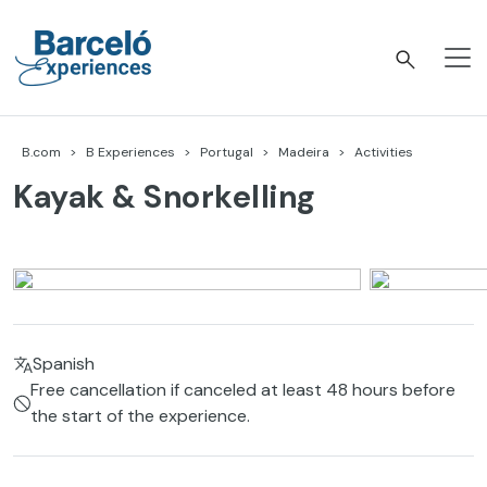
Skip
to
content
Barceló Experiences
B.com
B Experiences
Portugal
Madeira
Activities
Kayak & Snorkelling
Spanish
Free cancellation if canceled at least 48 hours before
the start of the experience.