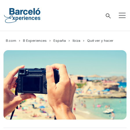
Skip
to
content
Barceló Experiences
B.com
B Experiences
España
Ibiza
Qué ver y hacer