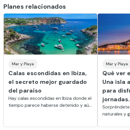
Planes relacionados
Mar y Playa
Mar y Playa
Calas escondidas en Ibiza,
Qué ver e
el secreto mejor guardado
Una isla 
del paraíso
para disf
Hay calas escondidas en Ibiza donde el
jornadas.
tiempo parece haberse detenido y aún
Sorpréndete 
se puede escuchar el sonido del mar en
naturales y 
soledad. Estas son algunas.
isla que mir
turística de 