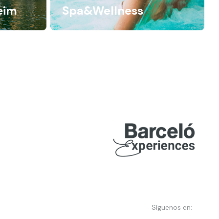
eim
Spa&Wellness
Síguenos en: