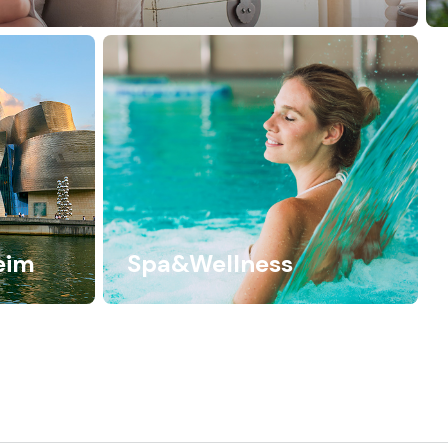
eim
Spa&Wellness