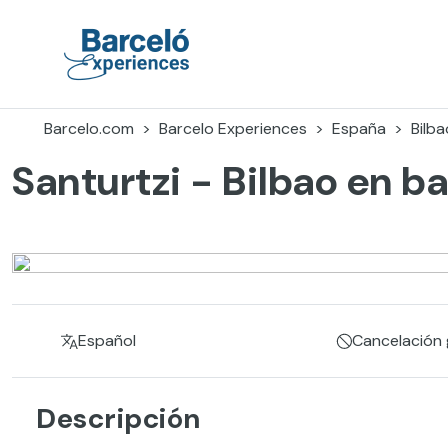
Skip
to
content
Barceló Experiences
Barcelo.com
Barcelo Experiences
España
Bilba
Santurtzi - Bilbao en ba
Español
Cancelación g
Descripción