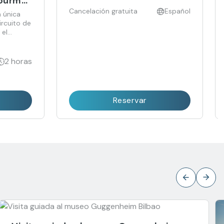
gourmet
ados)
Cancelación gratuita
Español
a única
rcuito de
 el
 en un
edor.
2 horas
Reservar