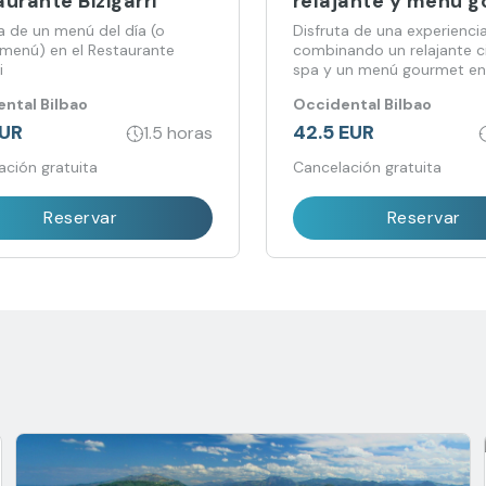
urante Bizigarri
relajante y menú 
(Para clientes aloj
a de un menú del día (o
Disfruta de una experienci
menú) en el Restaurante
combinando un relajante ci
i
spa y un menú gourmet en
Restaurante Bizigarri, todo
ntal Bilbao
Occidental Bilbao
ambiente exclusivo y acog
EUR
42.5 EUR
1.5 horas
ación gratuita
Cancelación gratuita
Reservar
Reservar