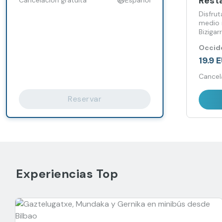
Resta
Disfrut
medio 
Bizigarr
Occide
19.9 
Cancel
Reservar
Experiencias Top