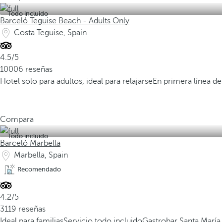
Todo incluido
Barceló Teguise Beach - Adults Only
Costa Teguise, Spain
4.5/5
10006 reseñas
Hotel solo para adultos, ideal para relajarse
En primera línea de
Compara
Todo incluido
Barceló Marbella
Marbella, Spain
Recomendado
4.2/5
3119 reseñas
Ideal para familias
Servicio todo incluido
Gastrobar Santa Marí