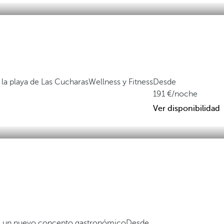
 la playa de Las Cucharas
Wellness y Fitness
Desde
191
/noche
Ver disponibilidad
a, un nuevo concepto gastronómico
Desde