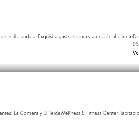
de estilo andaluz
Exquisita gastronomía y atención al cliente
De
95
Ve
gantes, La Gomera y El Teide
Wellness & Fitness Center
Habitaci