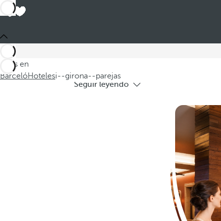
Ho
Descubra nuestros encantadores hotele
Estás en
Barceló
Hoteles
i--girona--parejas
Seguir leyendo