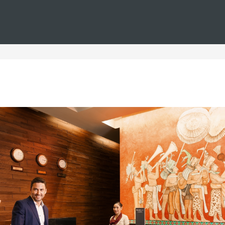
Estás en
Barceló
Hoteles
i--girona--parejas
teles en Girona para pare
s en Girona para parejas, perfectos para una escapada románt
Estos hoteles para enamorados ofrecen un