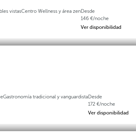
les vistas
Centro Wellness y área zen
Desde
146
/noche
Ver disponibilidad
re
Gastronomía tradicional y vanguardista
Desde
172
/noche
Ver disponibilidad