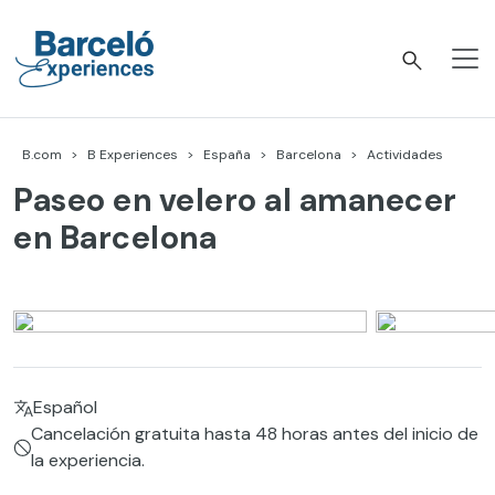
Skip
to
content
Barceló Experiences
B.com
B Experiences
España
Barcelona
Actividades
Paseo en velero al amanecer
en Barcelona
Español
Cancelación gratuita hasta 48 horas antes del inicio de
la experiencia.