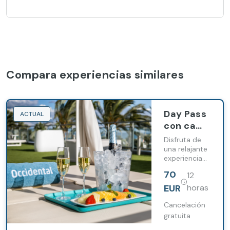
Compara experiencias similares
Day Pass
ACTUAL
con cama
balinesa
Disfruta de
una relajante
experiencia
en una de
70
12
nuestras
camas
EUR
horas
balinesas
acompañada
Cancelación
de una
gratuita
exquisita