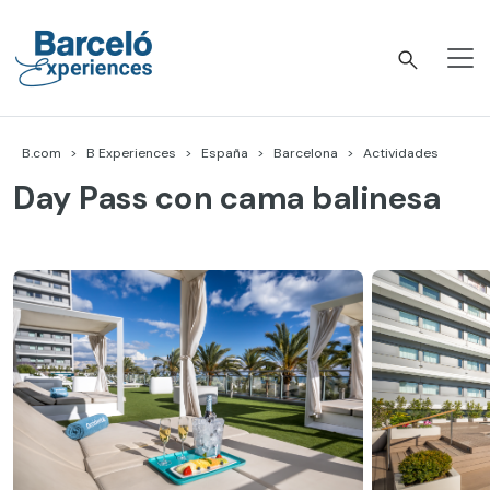
Skip
to
content
Barceló Experiences
B.com
B Experiences
España
Barcelona
Actividades
Day Pass con cama balinesa