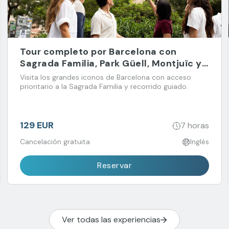
Tour completo por Barcelona con
Sagrada Familia, Park Güell, Montjuïc y
Barrio Gótico
Visita los grandes iconos de Barcelona con acceso
prioritario a la Sagrada Familia y recorrido guiado.
129 EUR
7 horas
Cancelación gratuita
Inglés
Reservar
Ver todas las experiencias