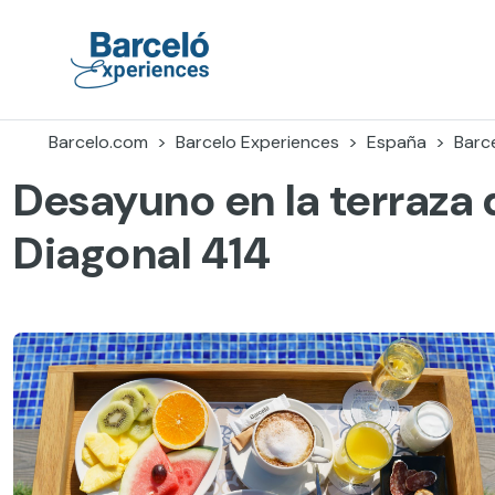
Skip
to
content
Barceló Experiences
Barcelo.com
Barcelo Experiences
España
Barc
Desayuno en la terraza 
Diagonal 414