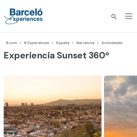
Skip
to
content
Barceló Experiences
B.com
B Experiences
España
Barcelona
Actividades
Experiencia Sunset 360º