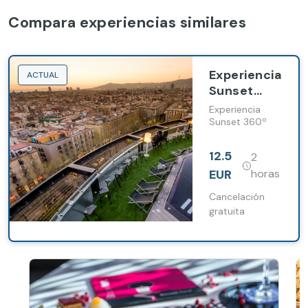
Compara experiencias similares
Experiencia
ACTUAL
Sunset
360º
Experiencia
Sunset 360º
12.5
2
EUR
horas
Cancelación
gratuita