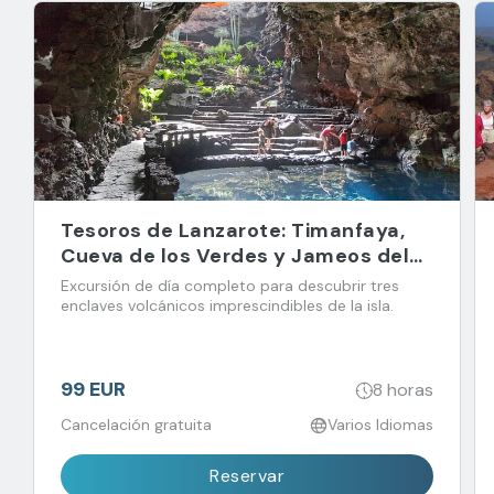
Tesoros de Lanzarote: Timanfaya,
Cueva de los Verdes y Jameos del
Agua
Excursión de día completo para descubrir tres
enclaves volcánicos imprescindibles de la isla.
99 EUR
8 horas
Cancelación gratuita
Varios Idiomas
Reservar