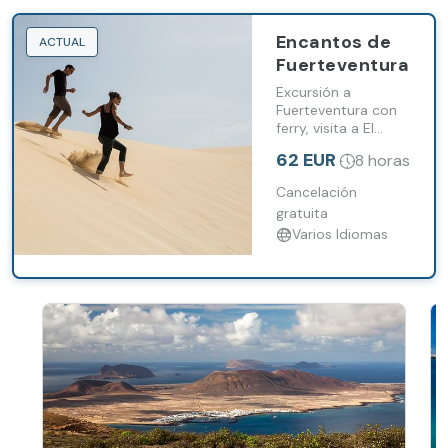
Encantos de
ACTUAL
Fuerteventura
Excursión a
Fuerteventura con
ferry, visita a El
Cotillo y Corralejo y
62 EUR
8 horas
parada en el Parque
Natural de las
Cancelación
Dunas.
gratuita
Varios Idiomas