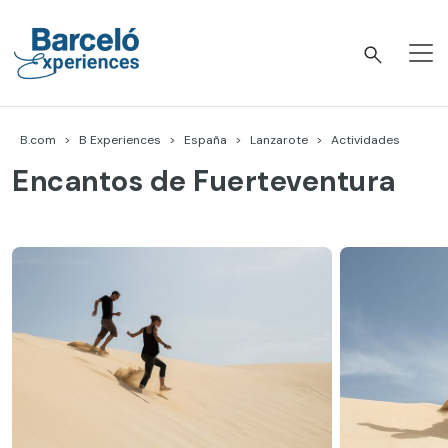
Skip
to
content
Barceló Experiences
B.com
B Experiences
España
Lanzarote
Actividades
Encantos de Fuerteventura