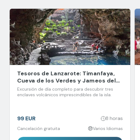
Tesoros de Lanzarote: Timanfaya,
Cueva de los Verdes y Jameos del
Agua
Excursión de día completo para descubrir tres
enclaves volcánicos imprescindibles de la isla.
99 EUR
8 horas
Cancelación gratuita
Varios Idiomas