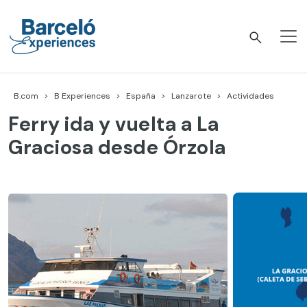
Skip
to
content
Barceló Experiences
B.com
B Experiences
España
Lanzarote
Actividades
Ferry ida y vuelta a La
Graciosa desde Órzola