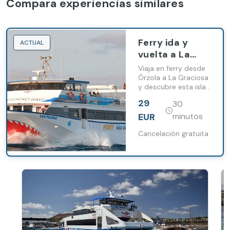
Compara experiencias similares
Ferry ida y
ACTUAL
vuelta a La
Graciosa
Viaja en ferry desde
desde Órzola
Órzola a La Graciosa
y descubre esta isla
del Archipiélago
29
30
Chinijo a tu ritmo.
EUR
minutos
Cancelación gratuita