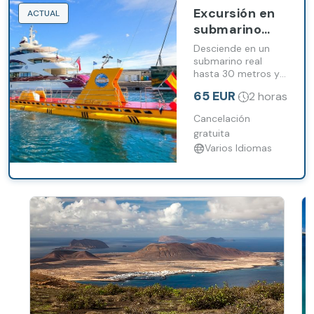
Excursión en
ACTUAL
submarino
desde Puerto
Desciende en un
Calero
submarino real
hasta 30 metros y
descubre la vida
65 EUR
2 horas
marina frente a la
costa de Lanzarote.
Cancelación
gratuita
Varios Idiomas