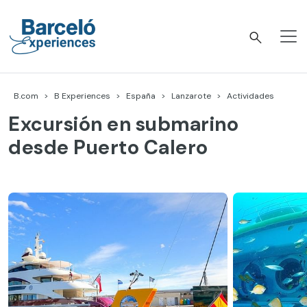
Skip
to
content
Barceló Experiences
B.com
B Experiences
España
Lanzarote
Actividades
Excursión en submarino
desde Puerto Calero