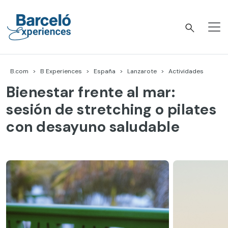
Skip
to
content
Barceló Experiences
B.com
B Experiences
España
Lanzarote
Actividades
Bienestar frente al mar:
sesión de stretching o pilates
con desayuno saludable