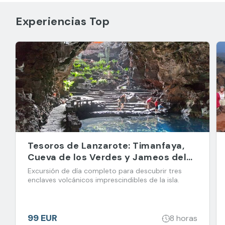
Experiencias Top
Tesoros de Lanzarote: Timanfaya,
Cueva de los Verdes y Jameos del
Agua
Excursión de día completo para descubrir tres
enclaves volcánicos imprescindibles de la isla.
99 EUR
8 horas