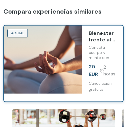
Compara experiencias similares
Bienestar
ACTUAL
frente al
mar:
Conecta
sesión de
cuerpo y
mente con
stretching
una sesión de
o pilates
25
2
yoga o
con
stretching
EUR
horas
desayuno
frente al mar y
disfruta
Cancelación
saludable
después de un
gratuita
desayuno
saludable B-
LikEat
elaborado con
productos
locales.