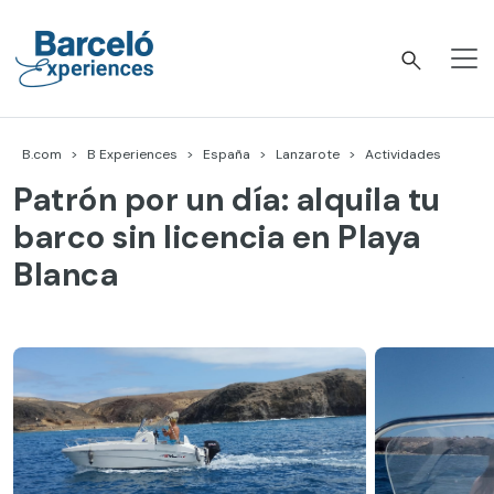
Skip
to
content
Barceló Experiences
B.com
B Experiences
España
Lanzarote
Actividades
Patrón por un día: alquila tu
barco sin licencia en Playa
Blanca