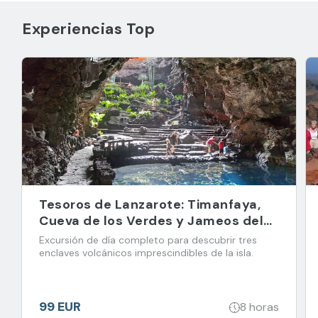
Experiencias Top
Tesoros de Lanzarote: Timanfaya,
Cueva de los Verdes y Jameos del
Agua
Excursión de día completo para descubrir tres
enclaves volcánicos imprescindibles de la isla.
99 EUR
8 horas