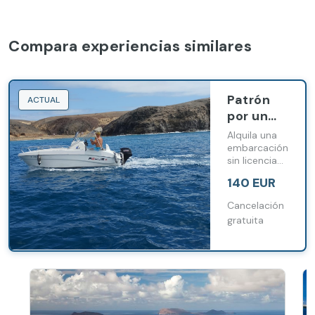
Compara experiencias similares
Patrón
ACTUAL
por un
día:
Alquila una
alquila tu
embarcación
sin licencia
barco sin
para hasta 5
licencia
140 EUR
personas y
en Playa
navega por
Cancelación
Blanca
la costa de
gratuita
Playa Blanca
a tu propio
ritmo.