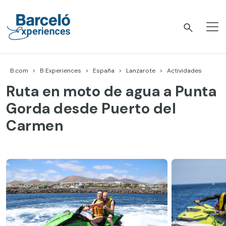
Skip
to
content
Barceló Experiences
B.com
B Experiences
España
Lanzarote
Actividades
Ruta en moto de agua a Punta
Gorda desde Puerto del
Carmen