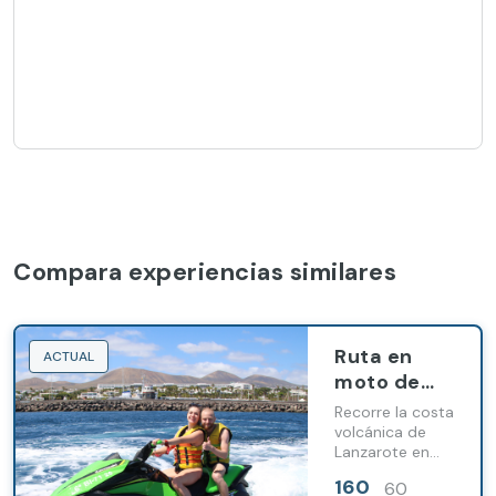
Compara experiencias similares
Ruta en
ACTUAL
moto de
agua a
Recorre la costa
Punta
volcánica de
Lanzarote en
Gorda
moto de agua
desde
160
60
hasta Punta