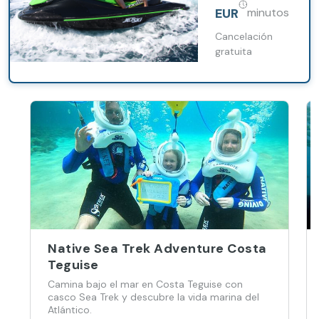
Puerto del
Gorda en una
EUR
minutos
Carmen
ruta guiada
desde Puerto
Cancelación
del Carmen.
gratuita
Native Sea Trek Adventure Costa
Teguise
Camina bajo el mar en Costa Teguise con
casco Sea Trek y descubre la vida marina del
Atlántico.