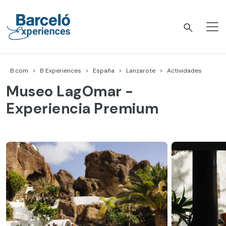
Skip
to
content
Barceló Experiences
B.com
B Experiences
España
Lanzarote
Actividades
Museo LagOmar -
Experiencia Premium