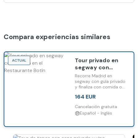
Compara experiencias similares
Tour privado en
ACTUAL
segway con
comida en el
Recorre Madrid en
Restaurante
segway con guía privado
y finaliza con comida o
Botín
cena en el histórico
164 EUR
Restaurante Botín.
Cancelación gratuita
Español - Inglés