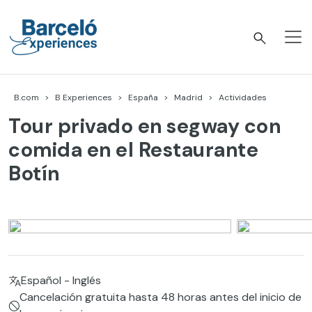
Skip
to
content
Barceló Experiences
B.com
B Experiences
España
Madrid
Actividades
Tour privado en segway con
comida en el Restaurante
Botín
Español - Inglés
Cancelación gratuita hasta 48 horas antes del inicio de