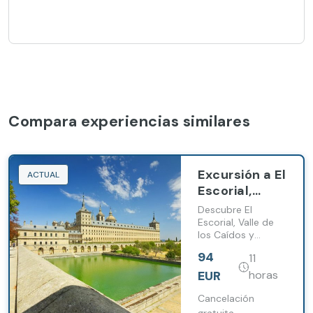
Compara experiencias similares
Excursión a El
ACTUAL
Escorial,
Valle de los
Descubre El
Caídos y
Escorial, Valle de
los Caídos y
Segovia
Segovia desde
desde
94
11
Madrid con guía y
Madrid
acceso a
EUR
horas
monumentos
destacados
Cancelación