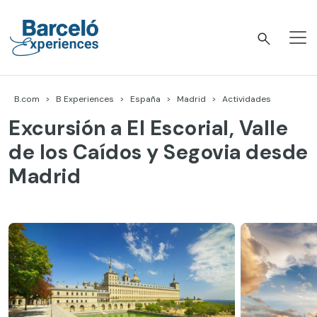
Skip
to
content
Barceló Experiences
B.com
B Experiences
España
Madrid
Actividades
Excursión a El Escorial, Valle
de los Caídos y Segovia desde
Madrid