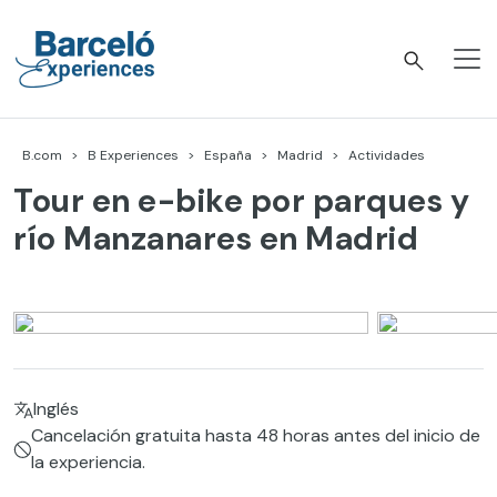
Skip
to
content
Barceló Experiences
B.com
B Experiences
España
Madrid
Actividades
Tour en e-bike por parques y
río Manzanares en Madrid
Inglés
Cancelación gratuita hasta 48 horas antes del inicio de
la experiencia.