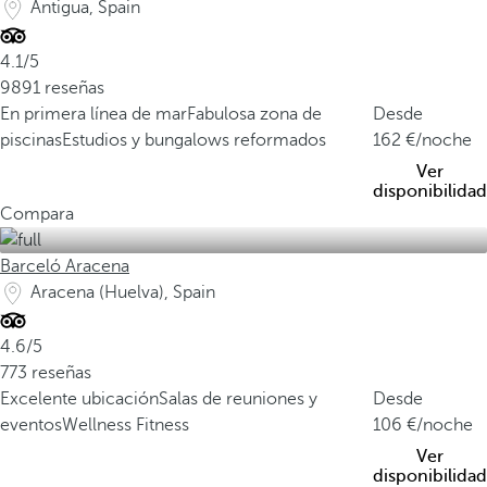
Antigua, Spain
4.1/5
9891 reseñas
En primera línea de mar
Fabulosa zona de
Desde
piscinas
Estudios y bungalows reformados
162
/noche
Ver
disponibilidad
Compara
Barceló Aracena
Aracena (Huelva), Spain
4.6/5
773 reseñas
Excelente ubicación
Salas de reuniones y
Desde
eventos
Wellness Fitness
106
/noche
Ver
disponibilidad