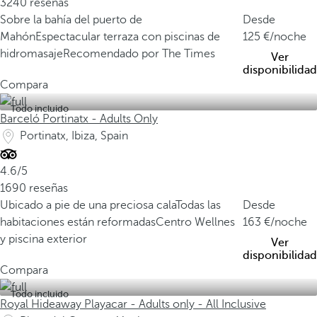
3240 reseñas
Sobre la bahía del puerto de
Desde
Mahón
Espectacular terraza con piscinas de
125
/noche
hidromasaje
Recomendado por The Times
Ver
disponibilidad
Compara
Todo incluido
Barceló Portinatx - Adults Only
Portinatx, Ibiza, Spain
4.6/5
1690 reseñas
Ubicado a pie de una preciosa cala
Todas las
Desde
habitaciones están reformadas
Centro Wellnes
163
/noche
y piscina exterior
Ver
disponibilidad
Compara
Todo incluido
Royal Hideaway Playacar - Adults only - All Inclusive