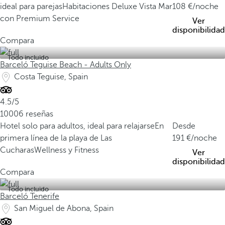
ideal para parejas
Habitaciones Deluxe Vista Mar
108
/noche
con Premium Service
Ver
disponibilidad
Compara
Todo incluido
Barceló Teguise Beach - Adults Only
Costa Teguise, Spain
4.5/5
10006 reseñas
Hotel solo para adultos, ideal para relajarse
En
Desde
primera línea de la playa de Las
191
/noche
Cucharas
Wellness y Fitness
Ver
disponibilidad
Compara
Todo incluido
Barceló Tenerife
San Miguel de Abona, Spain