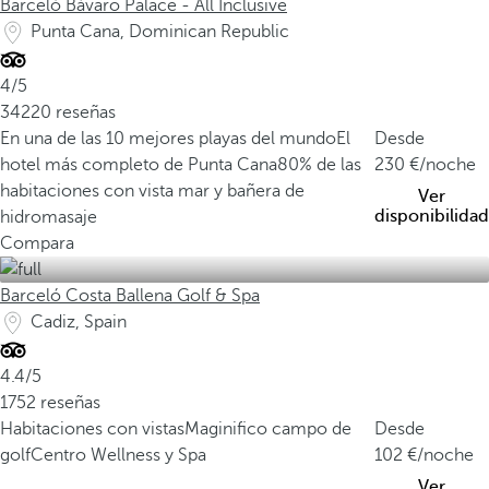
Barceló Bávaro Palace - All Inclusive
Punta Cana, Dominican Republic
4/5
34220 reseñas
En una de las 10 mejores playas del mundo
El
Desde
hotel más completo de Punta Cana
80% de las
230
/noche
habitaciones con vista mar y bañera de
Ver
disponibilidad
hidromasaje
Compara
Barceló Costa Ballena Golf & Spa
Cadiz, Spain
4.4/5
1752 reseñas
Habitaciones con vistas
Maginifico campo de
Desde
golf
Centro Wellness y Spa
102
/noche
Ver