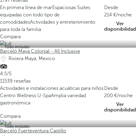
1797 reseñas
En primera línea de mar
Espaciosas Suites
Desde
equipadas con todo tipo de
214
/noche
comodidades
Actividades y entretenimiento
Ver
disponibilidad
para toda la familia
Compara
Todo incluido
Barceló Maya Colonial - All Inclusive
Riviera Maya, Mexico
4.5/5
11539 reseñas
Actividades e instalaciones acuáticas para niños
Desde
Centro Wellness U-Spa
Amplia variedad
200
/noche
gastronómica
Ver
disponibilidad
Compara
Todo incluido
Barceló Fuerteventura Castillo