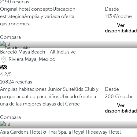
2190 reseñas
Original hotel concepto
Ubicación
Desde
estratégica
Amplia y variada oferta
113
/noche
gastronómica
Ver
disponibilidad
Compara
Todo incluido
Barceló Maya Beach - All Inclusive
Riviera Maya, Mexico
4.2/5
16824 reseñas
Amplias habitaciones Junior Suite
Kids Club y
Desde
parque acuático para niños
Ubicado frente a
200
/noche
una de las mejores playas del Caribe
Ver
disponibilidad
Compara
Asia Gardens Hotel & Thai Spa, a Royal Hideaway Hotel