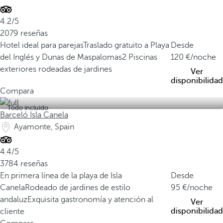
4.2/5
2079 reseñas
Hotel ideal para parejas
Traslado gratuito a Playa
Desde
del Inglés y Dunas de Maspalomas
2 Piscinas
120
/noche
exteriores rodeadas de jardines
Ver
disponibilidad
Compara
Todo incluido
Barceló Isla Canela
Ayamonte, Spain
4.4/5
3784 reseñas
En primera línea de la playa de Isla
Desde
Canela
Rodeado de jardines de estilo
95
/noche
andaluz
Exquisita gastronomía y atención al
Ver
disponibilidad
cliente