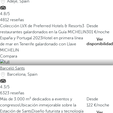
Adeje, Spain
4.8/5
4812 reseñas
Colección LVX de Preferred Hotels & Resorts
3
Desde
restaurantes galardonados en la Guía MICHELIN
301
/noche
España y Portugal 2023
Hotel en primera línea
Ver
disponibilidad
de mar en Tenerife galardonado con Llave
MICHELIN
Compara
Barceló Sants
Barcelona, Spain
4.3/5
6323 reseñas
Más de 3.000 m² dedicados a eventos y
Desde
congresos
Ubicación inmejorable sobre la
122
/noche
Estación de Sants
Diseño futurista y tecnología
Ver