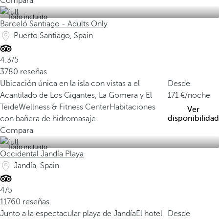
Compara
Todo incluido
Barceló Santiago - Adults Only
Puerto Santiago, Spain
4.3/5
3780 reseñas
Ubicación única en la isla con vistas a el
Desde
Acantilado de Los Gigantes, La Gomera y El
171
/noche
Teide
Wellness & Fitness Center
Habitaciones
Ver
disponibilidad
con bañera de hidromasaje
Compara
Todo incluido
Occidental Jandía Playa
Jandía, Spain
4/5
11760 reseñas
Junto a la espectacular playa de Jandía
El hotel
Desde