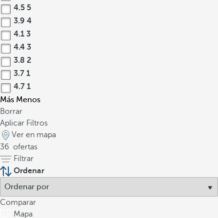
4.5
5
3.9
4
4.1
3
4.4
3
3.8
2
3.7
1
4.7
1
Más
Menos
Borrar
Aplicar Filtros
Ver en mapa
36
ofertas
Filtrar
Ordenar
Comparar
Mapa