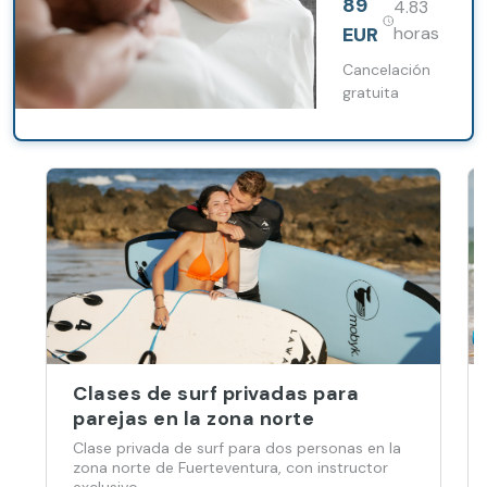
89
4.83
naturales de
la amazonia
EUR
horas
brasileña
Cancelación
gratuita
Clases de surf privadas para
parejas en la zona norte
Clase privada de surf para dos personas en la
zona norte de Fuerteventura, con instructor