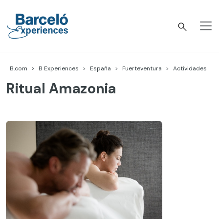
Skip
to
content
Barceló Experiences
B.com
B Experiences
España
Fuerteventura
Actividades
Ritual Amazonia