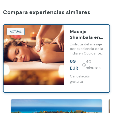
Compara experiencias similares
Masaje
ACTUAL
Shambala en
Barceló
Disfruta del masaje
Fuerteventura
por excelencia de la
India en Occidente
Beach Resort
en Fuerteventura
69
40
Beach Resort.
EUR
minutos
Cancelación
gratuita