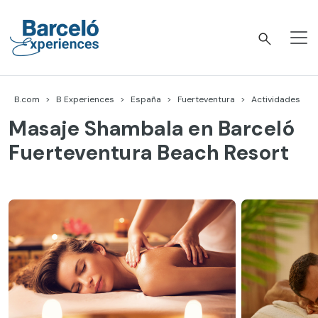
Skip
to
content
Barceló Experiences
B.com
B Experiences
España
Fuerteventura
Actividades
Masaje Shambala en Barceló
Fuerteventura Beach Resort