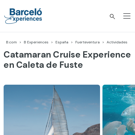
Skip
to
content
Barceló Experiences
B.com
B Experiences
España
Fuerteventura
Actividades
Catamaran Cruise Experience
en Caleta de Fuste