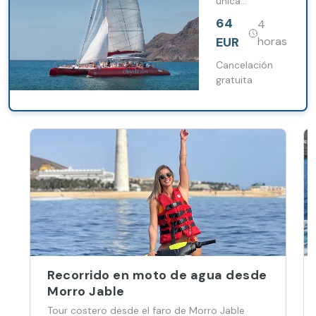
única
de Fuste
navegando en
64
4
un catamarán
hacia la costa
EUR
horas
este de
Fuerteventura.
Cancelación
gratuita
Recorrido en moto de agua desde
Morro Jable
Tour costero desde el faro de Morro Jable