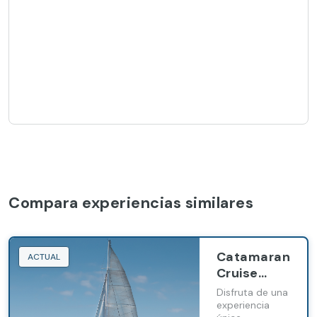
Compara experiencias similares
Catamaran
ACTUAL
Cruise
Experience
Disfruta de una
en Caleta
experiencia