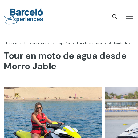
Skip
to
content
Barceló Experiences
B.com
B Experiences
España
Fuerteventura
Actividades
Tour en moto de agua desde
Morro Jable