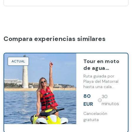
Compara experiencias similares
Tour en moto
ACTUAL
de agua
desde Morro
Ruta guiada por
Jable
Playa del Matorral
hasta una cala
escondida en
80
30
moto acuática
EUR
minutos
Cancelación
gratuita