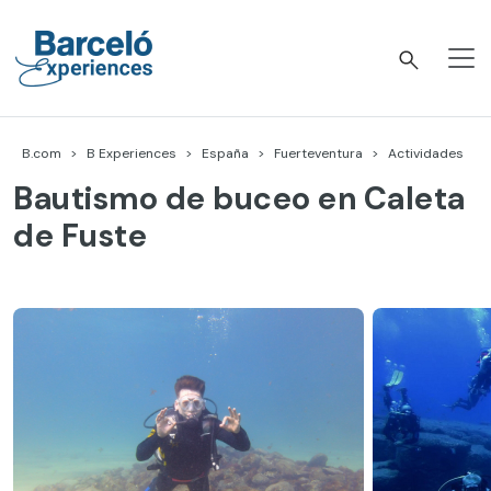
Skip
to
content
Barceló Experiences
B.com
B Experiences
España
Fuerteventura
Actividades
Bautismo de buceo en Caleta
de Fuste