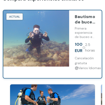
Bautismo
ACTUAL
de buceo
en Caleta
Primera
de Fuste
experiencia
de buceo en
el Atlántico
100
2.5
con
instructor
EUR
horas
profesional,
formación
Cancelación
previa y
gratuita
profundidad
Varios Idiomas
de 6 metros