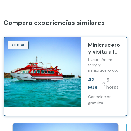
Compara experiencias similares
Minicrucero
ACTUAL
y visita a la
Isla de
Excursión en
Lobos con
ferry y
minicrucero con
recogida
visión
desde
42
5
submarina
Caleta de
alrededor de
EUR
horas
Fuste
Lobos con
tiempo libre en
Cancelación
la isla y
gratuita
recogida
incluida