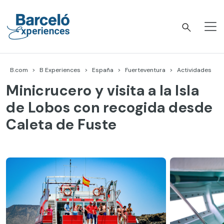
Skip
to
content
Barceló Experiences
B.com
B Experiences
España
Fuerteventura
Actividades
Minicrucero y visita a la Isla
de Lobos con recogida desde
Caleta de Fuste