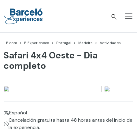
Skip
to
content
Barceló Experiences
B.com
B Experiences
Portugal
Madeira
Actividades
Safari 4x4 Oeste - Día
completo
Español
Cancelación gratuita hasta 48 horas antes del inicio de
la experiencia.