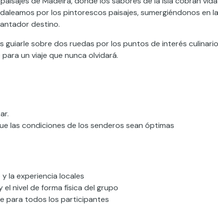
paisajes de Madeira, donde los sabores de la isla cobran vida
aleamos por los pintorescos paisajes, sumergiéndonos en l
ncantador destino.
nos guiarle sobre dos ruedas por los puntos de interés culinari
para un viaje que nunca olvidará.
ar.
ue las condiciones de los senderos sean óptimas
y la experiencia locales
el nivel de forma física del grupo
e para todos los participantes