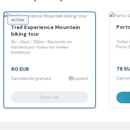
ACTUAL
Port
Trail Experience Mountain
biking tour
Todas l
18+ • Fácil • 25Km • Recorrido en
Porto 
bicicleta por todos los niveles
botánicos
78 E
80 EUR
Cancel
Cancelación gratuita
Español
Reservar