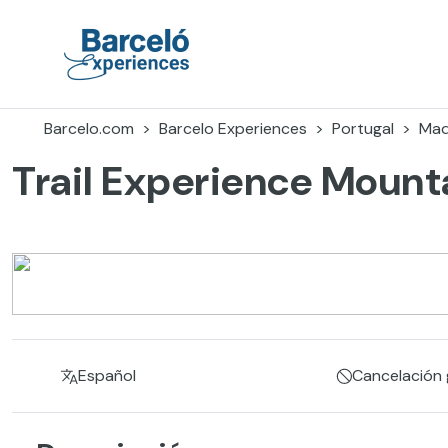
Skip
to
content
Barceló Experiences
Barcelo.com
Barcelo Experiences
Portugal
Mad
Trail Experience Mounta
Español
Cancelación g