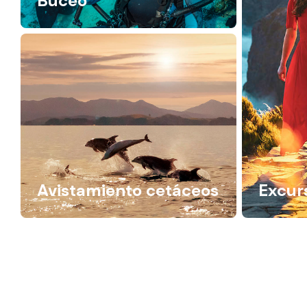
Buceo
Avistamiento cetáceos
Excur