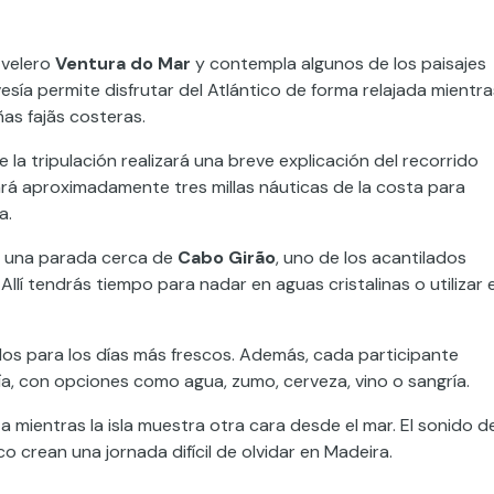
 velero
Ventura do Mar
y contempla algunos de los paisajes
esía permite disfrutar del Atlántico de forma relajada mientra
as fajãs costeras.
e la tripulación realizará una breve explicación del recorrido
jará aproximadamente tres millas náuticas de la costa para
a.
ás una parada cerca de
Cabo Girão
, uno de los acantilados
lí tendrás tiempo para nadar en aguas cristalinas o utilizar e
idos para los días más frescos. Además, cada participante
ía, con opciones como agua, zumo, cerveza, vino o sangría.
a mientras la isla muestra otra cara desde el mar. El sonido d
ico crean una jornada difícil de olvidar en Madeira.