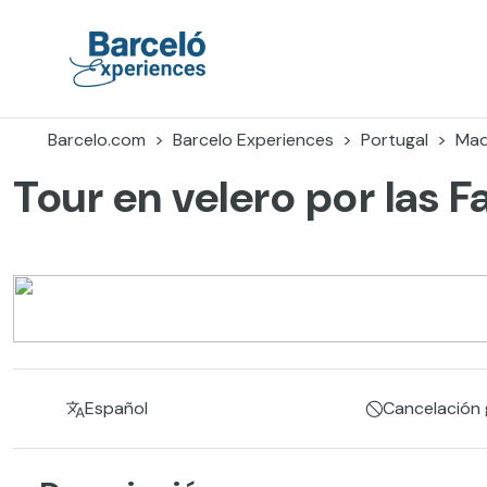
Skip
to
content
Barceló Experiences
Barcelo.com
Barcelo Experiences
Portugal
Mad
Tour en velero por las 
Español
Cancelación g