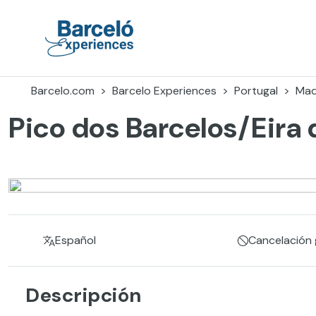
Skip
to
content
Barceló Experiences
Barcelo.com
Barcelo Experiences
Portugal
Mad
Pico dos Barcelos/Eira 
Español
Cancelación g
Descripción