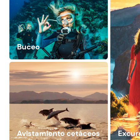
Buceo
Avistamiento cetáceos
Excur