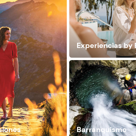
Experiencias by 
siones
Barranquismo