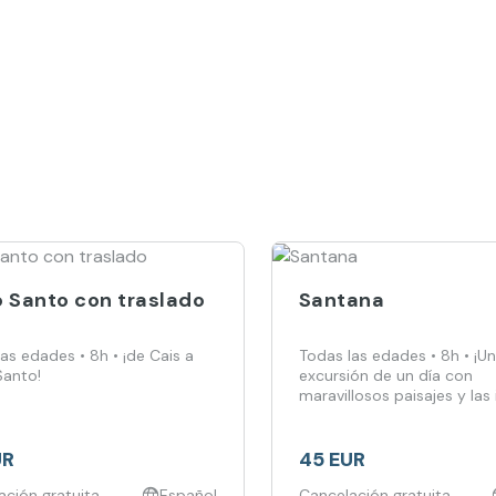
o Santo con traslado
Santana
as edades • 8h • ¡de Cais a
Todas las edades • 8h • ¡U
Santo!
excursión de un día con
maravillosos paisajes y las
casas de Santana!
UR
45 EUR
ación gratuita
Español
Cancelación gratuita