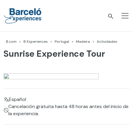
Skip
to
content
Barceló Experiences
B.com
B Experiences
Portugal
Madeira
Actividades
Sunrise Experience Tour
Español
Cancelación gratuita hasta 48 horas antes del inicio de
la experiencia.