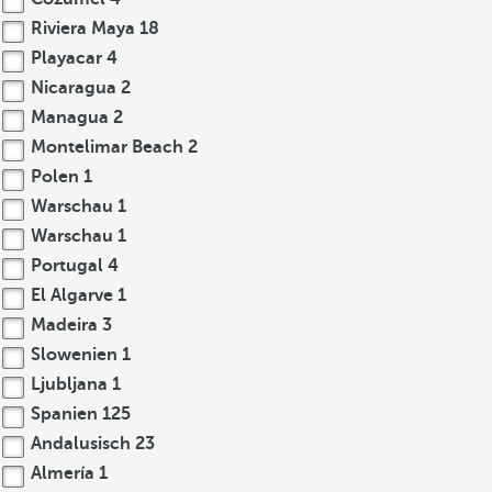
Riviera Maya
18
Playacar
4
Nicaragua
2
Managua
2
Montelimar Beach
2
Polen
1
Warschau
1
Warschau
1
Portugal
4
El Algarve
1
Madeira
3
Slowenien
1
Ljubljana
1
Spanien
125
Andalusisch
23
Almería
1