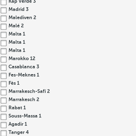
Kap Verde
3
Madrid
3
Malediven
2
Malé
2
Malta
1
Malta
1
Malta
1
Marokko
12
Casablanca
3
Fes-Meknes
1
Fès
1
Marrakesch-Safí
2
Marrakesch
2
Rabat
1
Souss-Massa
1
Agadir
1
Tanger
4