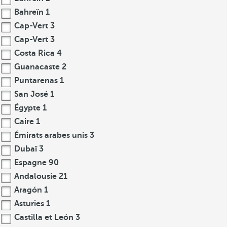
Bahreïn
1
Cap-Vert
3
Cap-Vert
3
Costa Rica
4
Guanacaste
2
Puntarenas
1
San José
1
Égypte
1
Caire
1
Émirats arabes unis
3
Dubaï
3
Espagne
90
Andalousie
21
Aragón
1
Asturies
1
Castilla et León
3