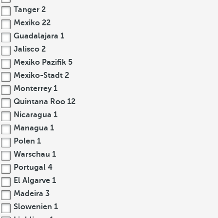
Tanger
2
Mexiko
22
Guadalajara
1
Jalisco
2
Mexiko Pazifik
5
Mexiko-Stadt
2
Monterrey
1
Quintana Roo
12
Nicaragua
1
Managua
1
Polen
1
Warschau
1
Portugal
4
El Algarve
1
Madeira
3
Slowenien
1