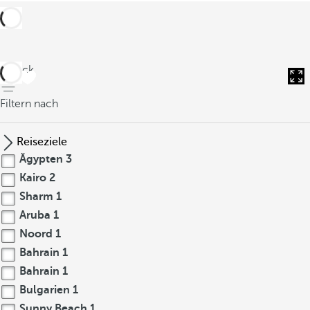
zurück
Filtern nach
Reiseziele
Ägypten
3
Kairo
2
Sharm
1
Aruba
1
Noord
1
Bahrain
1
Bahrain
1
Bulgarien
1
Sunny Beach
1