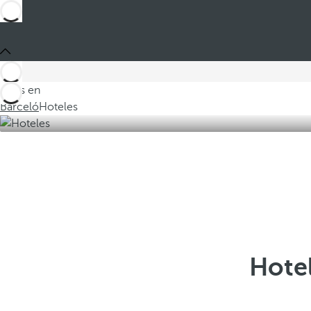
Estás en
Barceló
Hoteles
Hote