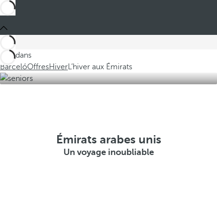
Ces dans
Barceló
Offres
Hiver
L’hiver aux Émirats
Émirats arabes unis
Un voyage inoubliable