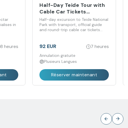
Half-Day Teide Tour with
Cable Car Tickets
Included
ectar
Half-day excursion to Teide National
alises in
Park with transport, official guide
and round-trip cable car tickets
included.
92 EUR
8 heures
7 heures
Annulation gratuite
Plusieurs Langues
ant
Réserver maintenant