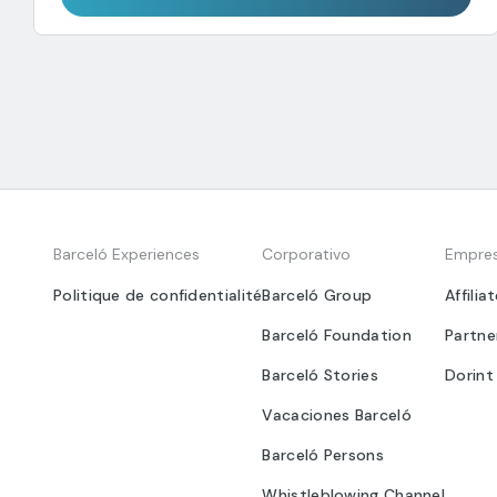
Barceló Experiences
Corporativo
Empre
Politique de confidentialité
Barceló Group
Affilia
Barceló Foundation
Partne
Barceló Stories
Dorint
Vacaciones Barceló
Barceló Persons
Whistleblowing Channel