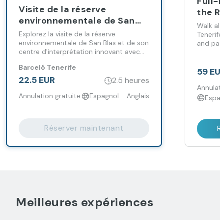
Full
Visite de la réserve
the R
environnementale de San
Sant
Walk al
Blas
Explorez la visite de la réserve
Tenerif
environnementale de San Blas et de son
and pa
centre d'interprétation innovant avec
un guide expert, à la découverte de son
Barceló Tenerife
paysage volcanique, de sa flore, de sa
59 E
faune et de son patrimoine culturel.
22.5 EUR
2.5 heures
Annulat
Annulation gratuite
Espagnol - Anglais
Espa
Réserver maintenant
Meilleures expériences