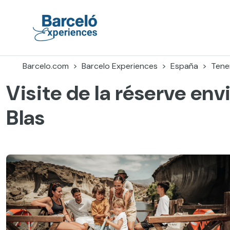
Accéder
au
contenu
Barceló Experiences
Barcelo.com
Barcelo Experiences
España
Tener
Visite de la réserve en
Blas