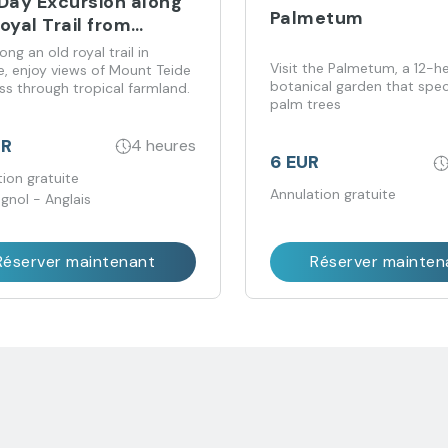
-Day Excursion along
Palmetum
oyal Trail from
iago del Teide
ong an old royal trail in
Visit the Palmetum, a 12-h
e, enjoy views of Mount Teide
botanical garden that speci
ss through tropical farmland.
palm trees
UR
4 heures
6 EUR
ion gratuite
Annulation gratuite
gnol - Anglais
Réserver maintenant
Réserver mainten