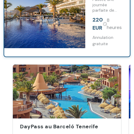
pour
journée
parfaite de
couples au
détente avec
Barceló
220
8
votre pass
Santiago
journalier
EUR
heures
Premium au
Barceló
Annulation
Santiago.
gratuite
DayPass au Barceló Tenerife