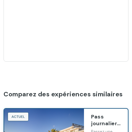
Comparez des expériences similaires
Pass
ACTUEL
journalier
premium
Passez une