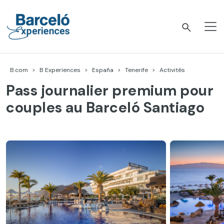
Accéder
au
contenu
Barceló Experiences
B.com
B Experiences
España
Tenerife
Activités
Pass journalier premium pour
couples au Barceló Santiago