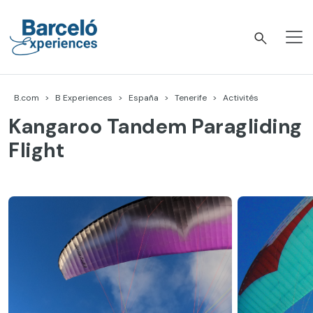
Accéder
au
contenu
Barceló Experiences
B.com
B Experiences
España
Tenerife
Activités
Kangaroo Tandem Paragliding
Flight