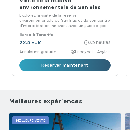
Visite de la réserve
environnementale de San Blas
Explorez la visite de la réserve
environnementale de San Blas et de son centre
d'interprétation innovant avec un guide expert,
à la découverte de son paysage volcanique, de
Barceló Tenerife
sa flore, de sa faune et de son patrimoine
culturel.
22.5 EUR
2.5 heures
Annulation gratuite
Espagnol - Anglais
Réserver maintenant
Meilleures expériences
MEILLEURE VENTE