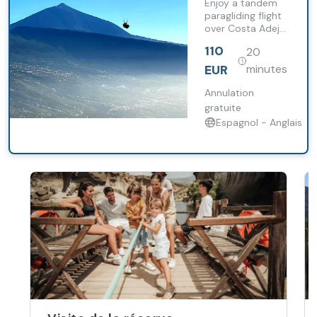
Enjoy a tandem
Flight
paragliding flight
over Costa Adeje
or the landscapes
110
20
of Mount Teide
accompanied by
EUR
minutes
professional
pilots.
Annulation
gratuite
Espagnol - Anglais