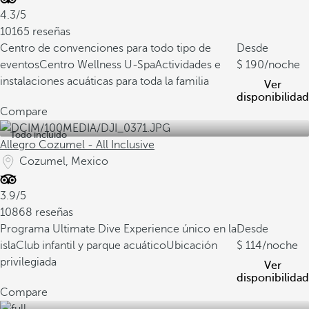
4.3/5
10165 reseñas
Centro de convenciones para todo tipo de
Desde
eventos
Centro Wellness U-Spa
Actividades e
190
/noche
instalaciones acuáticas para toda la familia
Ver
disponibilidad
Compare
Todo incluido
Allegro Cozumel - All Inclusive
Cozumel, Mexico
3.9/5
10868 reseñas
Programa Ultimate Dive Experience único en la
Desde
isla
Club infantil y parque acuático
Ubicación
114
/noche
privilegiada
Ver
disponibilidad
Compare