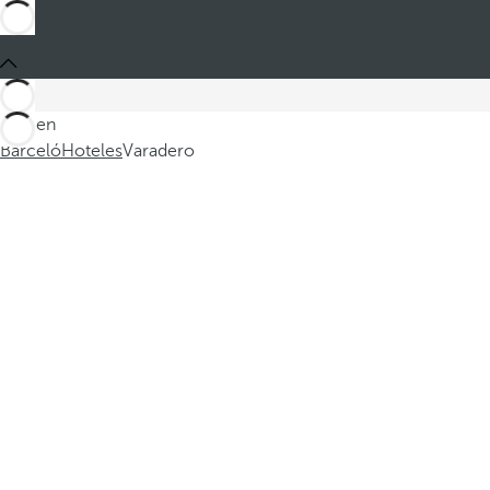
Está en
Barceló
Hoteles
Varadero