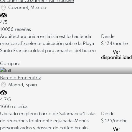
Occidental Cozumel - All Inclusive
Cozumel, Mexico
4/5
10056 reseñas
Arquitectura única en la isla estilo hacienda
Desde
mexicana
Excelente ubicación sobre la Playa
134
/noche
Santo Francisco
Ideal para amantes del buceo
Ver
disponibilidad
Compare
Barceló Emperatriz
Madrid, Spain
4.7/5
1666 reseñas
Ubicado en pleno barrio de Salamanca
4 salas
Desde
de reuniones totalmente equipadas
Menús
135
/noche
personalizados y dossier de coffee breaks
Ver