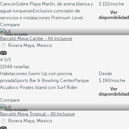
Cancún
Sobre Playa Marlín, de arena blanca y
151
/noche
aguas turquesas
Exclusivo concepto de
Ver
disponibilidad
servicios e instalaciones Premium Level
Compare
Todo incluido
Barceló Maya Caribe - All Inclusive
Riviera Maya, Mexico
4.5/5
11548 reseñas
Habitaciones Swim Up con piscina
Desde
privada
Sports Bar & Bowling Center
Parque
190
/noche
Acuático Pirates Island con Surf Rider
Ver
disponibilidad
Compare
Todo incluido
Barceló Maya Tropical - All Inclusive
Riviera Maya, Mexico