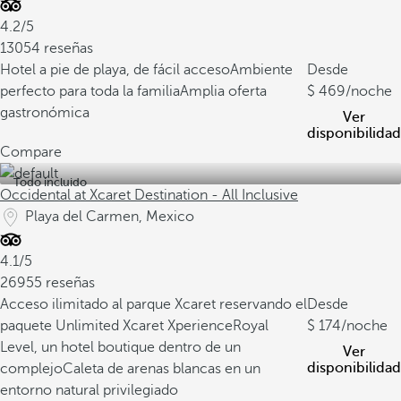
4.2/5
13054 reseñas
Hotel a pie de playa, de fácil acceso
Ambiente
Desde
perfecto para toda la familia
Amplia oferta
469
/noche
gastronómica
Ver
disponibilidad
Compare
Todo incluido
Occidental at Xcaret Destination - All Inclusive
Playa del Carmen, Mexico
4.1/5
26955 reseñas
Acceso ilimitado al parque Xcaret reservando el
Desde
paquete Unlimited Xcaret Xperience
Royal
174
/noche
Level, un hotel boutique dentro de un
Ver
disponibilidad
complejo
Caleta de arenas blancas en un
entorno natural privilegiado