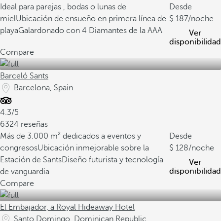
Ideal para parejas , bodas o lunas de
Desde
miel
Ubicación de ensueño en primera línea de
187
/noche
playa
Galardonado con 4 Diamantes de la AAA
Ver
disponibilidad
Compare
Barceló Sants
Barcelona, Spain
4.3/5
6324 reseñas
Más de 3.000 m² dedicados a eventos y
Desde
congresos
Ubicación inmejorable sobre la
128
/noche
Estación de Sants
Diseño futurista y tecnología
Ver
disponibilidad
de vanguardia
Compare
El Embajador, a Royal Hideaway Hotel
Santo Domingo, Dominican Republic