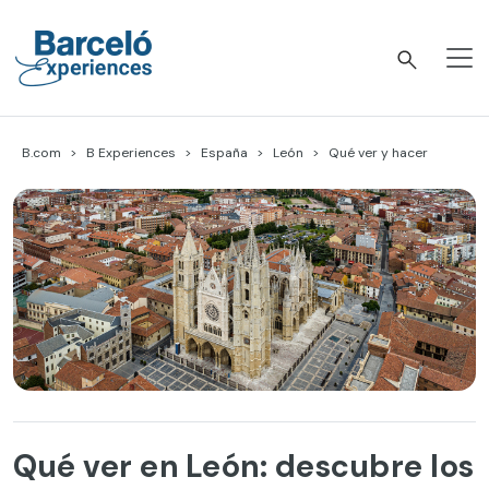
Skip
to
content
Barceló Experiences
B.com
B Experiences
España
León
Qué ver y hacer
Qué ver en León: descubre los