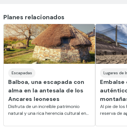
Planes relacionados
Escapadas
Lugares de I
Balboa, una escapada con
Embalse d
alma en la antesala de los
auténtic
Ancares leoneses
montaña
Disfruta de un increíble patrimonio
Al pie de los
natural y una rica herencia cultural en
reserva de a
una visita a este pintoresco pueblo de
un entorno n
la comarca de El Bierzo.
Además, lo c